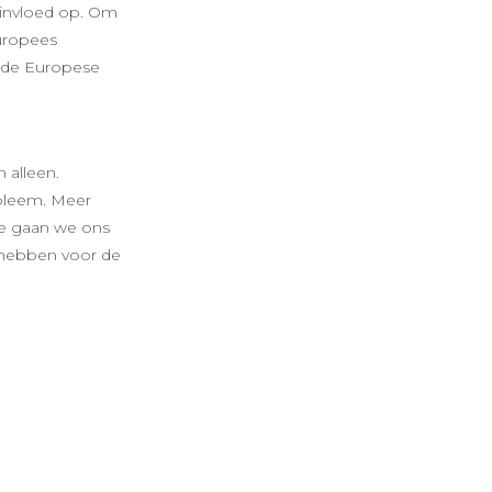
 invloed op. Om
Europees
j de Europese
 alleen.
obleem. Meer
oe gaan we ons
 hebben voor de