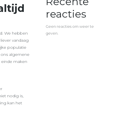
Recente
ltijd
reacties
Geen reacties om weer te
ijd. We hebben
geven.
 liever vandaag
jke populatie
in ons algemene
en einde maken
er
t nodig is,
ing kan het