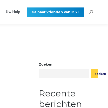
Uw Hulp
Ga naar vrienden van MST
Zoeken:
Zoeken
Zoeken
Recente
berichten