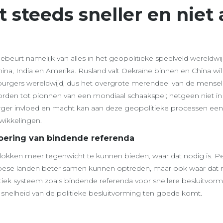
steeds sneller en niet a
gebeurt namelijk van alles in het geopolitieke speelveld wereldw
a, India en Amerika. Rusland valt Oekraïne binnen en China wil
 burgers wereldwijd, dus het overgrote merendeel van de menseli
worden tot pionnen van een mondiaal schaakspel; hetgeen niet 
 burger invloed en macht kan aan deze geopolitieke processen e
wikkelingen.
voering van bindende referenda
kken meer tegenwicht te kunnen bieden, waar dat nodig is. P
e landen beter samen kunnen optreden, maar ook waar dat nie
ek systeem zoals bindende referenda voor snellere besluitvorm
n snelheid van de politieke besluitvorming ten goede komt.