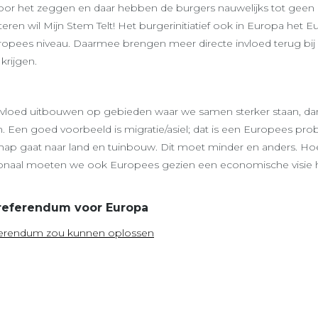
or het zeggen en daar hebben de burgers nauwelijks tot geen
eren wil Mijn Stem Telt! Het burgerinitiatief ook in Europa het 
ropees niveau. Daarmee brengen meer directe invloed terug bi
krijgen.
nvloed uitbouwen op gebieden waar we samen sterker staan, dan
. Een goed voorbeeld is migratie/asiel; dat is een Europees pr
p gaat naar land en tuinbouw. Dit moet minder en anders. H
ationaal moeten we ook Europees gezien een economische visie
referendum voor Europa
eferendum zou kunnen oplossen