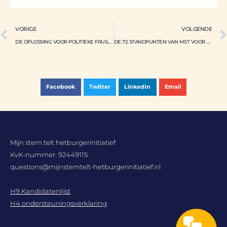
VORIGE
VOLGENDE
DE OPLOSSING VOOR POLITIEKE FRUSTRATIE
DE 72 STANDPUNTEN VAN MST VOOR DE EUROPESE PARLEMENTVERKIEZINGEN
Facebook
Twitter
LinkedIn
Email
Mijn stem telt hetburgerinitiatief
KvK-nummer: 92449115
questions@mijnstemtelt-hetburgerinitiatief.nl
H9 Kandidatenlijst
H4 ondersteuningsverklaring