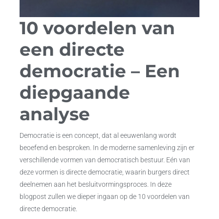
10 voordelen van
een directe
democratie – Een
diepgaande
analyse
Democratie is een concept, dat al eeuwenlang wordt
beoefend en besproken. In de moderne samenleving zijn er
verschillende vormen van democratisch bestuur. Eén van
deze vormen is directe democratie, waarin burgers direct
deelnemen aan het besluitvormingsproces. In deze
blogpost zullen we dieper ingaan op de 10 voordelen van
directe democratie.