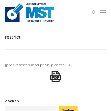
Zoeken:
restrict
[pms-restrict subscription_plans=”9,10″]
Zoeken
Zoeken