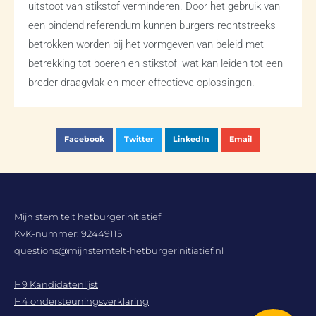
uitstoot van stikstof verminderen. Door het gebruik van
een bindend referendum kunnen burgers rechtstreeks
betrokken worden bij het vormgeven van beleid met
betrekking tot boeren en stikstof, wat kan leiden tot een
breder draagvlak en meer effectieve oplossingen.
Facebook
Twitter
LinkedIn
Email
Mijn stem telt hetburgerinitiatief
KvK-nummer: 92449115
questions@mijnstemtelt-hetburgerinitiatief.nl
H9 Kandidatenlijst
H4 ondersteuningsverklaring