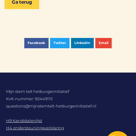
Ga terug
Facebook
Twitter
LinkedIn
Email
Mijn stem telt hetburgerinitiatief
KvK-nummer: 92449115
questions@mijnstemtelt-hetburgerinitiatief.nl
H9 Kandidatenlijst
H4 ondersteuningsverklaring