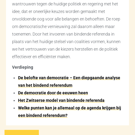
wantrouwen tegen de huidige politiek en regering met het
idee, dat er oneerlijke keuzes worden gemaakt met
onvoldoende oog voor alle belangen en behoeften. De roep
om democratische vernieuwing zal daarom alleen maar
toenemen. Door het invoeren van bindende referenda in
plaats van het huidige stelsel van coalities vormen, kunnen
we het vertrouwen van de kiezers herstellen en de politiek
effectiever en efficiënter maken.
Verdieping
De belofte van democratie – Een diepgaande analyse
van het bindend referendum
De democratie door de eeuwen heen
Het Zwitserse model van bindende referenda
Welke punten kan je allemaal op de agenda krijgen bij
een bindend referendum?