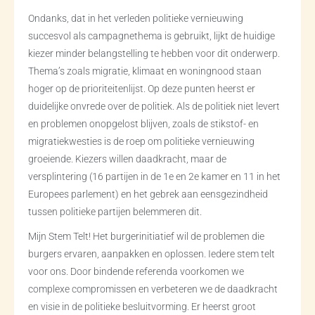
Ondanks, dat in het verleden politieke vernieuwing
succesvol als campagnethema is gebruikt, lijkt de huidige
kiezer minder belangstelling te hebben voor dit onderwerp.
Thema’s zoals migratie, klimaat en woningnood staan
hoger op de prioriteitenlijst. Op deze punten heerst er
duidelijke onvrede over de politiek. Als de politiek niet levert
en problemen onopgelost blijven, zoals de stikstof- en
migratiekwesties is de roep om politieke vernieuwing
groeiende. Kiezers willen daadkracht, maar de
versplintering (16 partijen in de 1e en 2e kamer en 11 in het
Europees parlement) en het gebrek aan eensgezindheid
tussen politieke partijen belemmeren dit.
Mijn Stem Telt! Het burgerinitiatief wil de problemen die
burgers ervaren, aanpakken en oplossen. Iedere stem telt
voor ons. Door bindende referenda voorkomen we
complexe compromissen en verbeteren we de daadkracht
en visie in de politieke besluitvorming. Er heerst groot